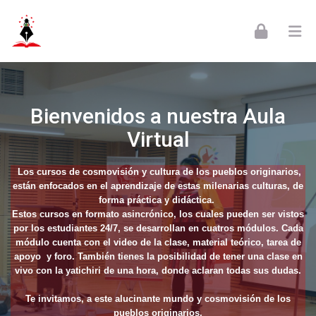
Skip to navigation
Skip to login form
Skip to footer
Salta al contenido principal
Página Principal
Bienvenidos a nuestra Aula
Virtual
Los cursos de cosmovisión y cultura de los pueblos originarios,
están enfocados en el aprendizaje de estas milenarias culturas, de
forma práctica y didáctica.
Estos cursos en formato asincrónico, los cuales pueden ser vistos
por los estudiantes 24/7, se desarrollan en cuatros módulos. Cada
módulo cuenta con el video de la clase, material teórico, tarea de
apoyo y foro. También tienes la posibilidad de tener una clase en
vivo con la yatichiri de una hora, donde aclaran todas sus dudas.
Te invitamos, a este alucinante mundo y cosmovisión de los
pueblos originarios.