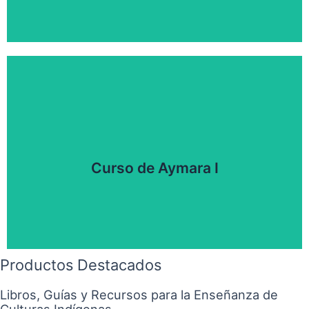
El curso online de Cosmovisión Andina II tiene como
Haz clic aquí
pensamiento y forma de vivir del mundo altiplánico
tiempo. Así podremos comprender la dimensión del
Curso de Aymara I
hasta los tiempos actuales y su preservación en el
básico de la lengua aymara. Desde su concepción
Este curso online, está enfocado en el conocimiento
Productos Destacados
Libros, Guías y Recursos para la Enseñanza de