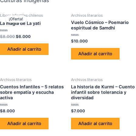
Culturas Indígenas
El
El
Libros infantiles chilenos
Archivos literarios
precio
precio
¡Oferta!
original
actual
Vuelo Cósmico – Poemario
La magia de La yati
era:
es:
espiritual de Samdhi
$8.000.
$6.000.
Valorado
$
8.000
$
6.000
con
Valorado
$
10.000
0
con
de
0
Añadir al carrito
5
de
Añadir al carrito
5
Archivos literarios
Archivos literarios
Cuentos Infantiles – 5 relatos
La historia de Kurmi – Cuento
sobre empatía y escucha
infantil sobre tolerancia y
activa
diversidad
Valorado
Valorado
$
8.000
$
7.000
con
con
0
0
de
de
Añadir al carrito
Añadir al carrito
5
5