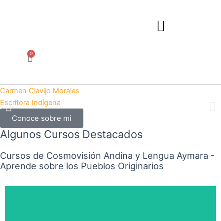
Ir
al
contenido
0
Carrito
Carmen Clavijo Morales
Escritora Indígena
Conoce sobre mi
Algunos Cursos Destacados
Cursos de Cosmovisión Andina y Lengua Aymara -
Aprende sobre los Pueblos Originarios
Haz clic aquí